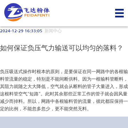
2024-12-29 16:33:05
新闻中心
关于我们
产品中心
行业解决方案
新闻中心
客户案例
联系方式
如何保证负压气力输送可以均匀的落料？
公司介绍
拆包机系列
化工行业
荣誉资质
物料输送系统
食品行业
负压吸送式操作时根本的原则，是要保证在同一网路中的各根输
料管流量的稳定，特别是不能间断供料。因为一根输料管断料，
合作伙伴
混合设备系列
涂料行业
其阻力就随之大大降低，空气就会从断料的管子大量进入，形成
这根料管空气“短路”。此时其余那些正常工作的管子就会因风量
减少而掉料。所以，网路中各根输料管的流量，彼此都应保持一
真空上料机
橡塑行业
定的比例，不能忽多忽少，更不能突然无料。
卸料器系列