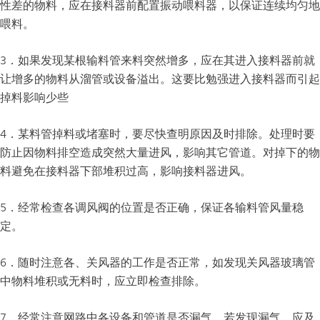
性差的物料，应在接料器前配置振动喂料器，以保证连续均匀地
喂料。
3．如果发现某根输料管来料突然增多，应在其进入接料器前就
让增多的物料从溜管或设备溢出。这要比勉强进入接料器而引起
掉料影响少些
4．某料管掉料或堵塞时，要尽快查明原因及时排除。处理时要
防止因物料排空造成突然大量进风，影响其它管道。对掉下的物
料避免在接料器下部堆积过高，影响接料器进风。
5．经常检查各调风阀的位置是否正确，保证各输料管风量稳
定。
6．随时注意各、关风器的工作是否正常，如发现关风器玻璃管
中物料堆积或无料时，应立即检查排除。
7．经常注意网路中各设备和管道是否漏气，若发现漏气，应及