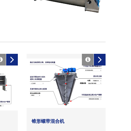
锥形螺带混合机